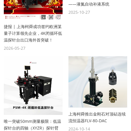
——液氮自动补液系统
2025-10-27
捷报 | 上海柯舜成功签约欧洲某
量子计算领先企业，4K闭循环低
温探针台出口海外首突破！
2026-05-27
上海柯舜推出金刚石对顶砧连续
流恒温器FLV-80-DAC
唯一突破50mm测量极限：低温
探针台的四轴（XYZR）探针臂
2024-10-14