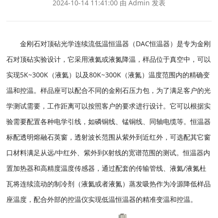
2024-10-14 11:41:00 由 Admin 发表
金刚石对顶砧光学连续流低温恒温器（DAC恒温器）是专为金刚
石对顶砧实验设计，它采用液氦或液氮降温，样品位于真空中，可以
实现5K~300K（液氦）以及80K~300K（液氮）温度范围内的精确变
温和控温。样品座可以配合不同的金刚石压力包，为了满足客户的光
学测试需要，工作距离可以按照客户的要求进行设计。它可以根据实
验需要配置各种电学引线，如磷铜线、锰铜线、同轴电缆等。恒温器
标配透明熔融石英窗，透射波长范围从紫外到近红外，可选配其它窗
口材料满足从远/中红外、紫外到X射线的宽谱范围的测试。恒温器内
置加热器和高精度温度传感器，通过配套的传输管线、液氦/液氮杜
瓦将连续流动的制冷剂（液氦或者液氮）蒸发吸热作为冷源降低样品
座温度，配合外部的控温仪实现低温恒温器的精准变温和控温。