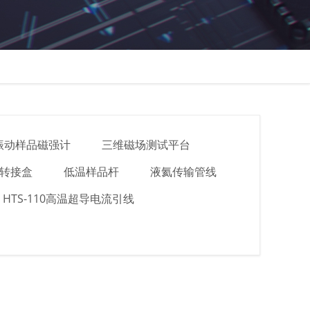
M振动样品磁强计
三维磁场测试平台
转接盒
低温样品杆
液氦传输管线
HTS-110高温超导电流引线