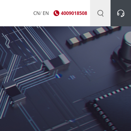
CN
/
EN
4009018508