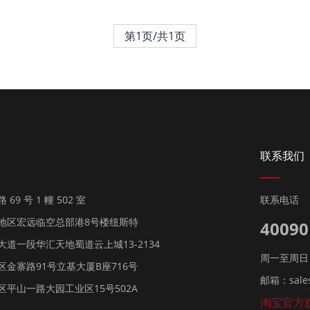
第1页/共1页
联系我们
9 号 1 幢 502 室
联系电话
地区宏远临空总部港8号楼纽斯特
40090
道一段华汇天地蜀道云上城13-2134
周一至周日 9:
金寨路91号立基大厦B座716号
邮箱：sales
平山一路大园工业区15号502A
淘宝官方