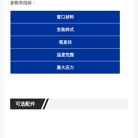
参数和指标：
窗口
材
料
安
装
样
式
视
直径
温
度
范
围
最大
压
力
可选配件